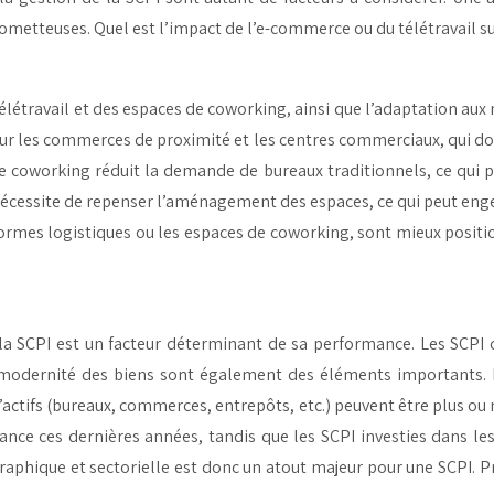
ometteuses. Quel est l’impact de l’e-commerce ou du télétravail s
étravail et des espaces de coworking, ainsi que l’adaptation aux
 les commerces de proximité et les centres commerciaux, qui doive
de coworking réduit la demande de bureaux traditionnels, ce qui 
nécessite de repenser l’aménagement des espaces, ce qui peut eng
rmes logistiques ou les espaces de coworking, sont mieux position
la SCPI est un facteur déterminant de sa performance. Les SCPI 
la modernité des biens sont également des éléments importants. 
’actifs (bureaux, commerces, entrepôts, etc.) peuvent être plus ou
sance ces dernières années, tandis que les SCPI investies dans le
aphique et sectorielle est donc un atout majeur pour une SCPI. P