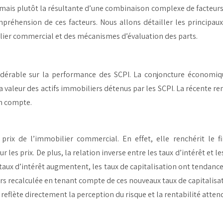
 mais plutôt la résultante d’une combinaison complexe de facteur
préhension de ces facteurs. Nous allons détailler les principaux
ier commercial et des mécanismes d’évaluation des parts.
érable sur la performance des SCPI. La conjoncture économique 
valeur des actifs immobiliers détenus par les SCPI. La récente remo
n compte.
prix de l’immobilier commercial. En effet, elle renchérit le fi
les prix. De plus, la relation inverse entre les taux d’intérêt et l
 taux d’intérêt augmentent, les taux de capitalisation ont tendanc
ors recalculée en tenant compte de ces nouveaux taux de capitalisati
reflète directement la perception du risque et la rentabilité attend