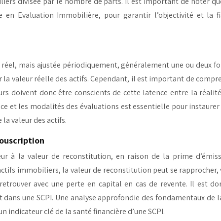
iliers divisée par le nombre de parts. Il est important de noter
e en Evaluation Immobilière, pour garantir l’objectivité et la f
s réel, mais ajustée périodiquement, généralement une ou deux foi
 la valeur réelle des actifs. Cependant, il est important de compr
eurs doivent donc être conscients de cette latence entre la réali
e et les modalités des évaluations est essentielle pour instaurer 
la valeur des actifs.
souscription
ur à la valeur de reconstitution, en raison de la prime d’émis
tifs immobiliers, la valeur de reconstitution peut se rapprocher, vo
 retrouver avec une perte en capital en cas de revente. Il est d
ment dans une SCPI. Une analyse approfondie des fondamentaux de l
un indicateur clé de la santé financière d’une SCPI.